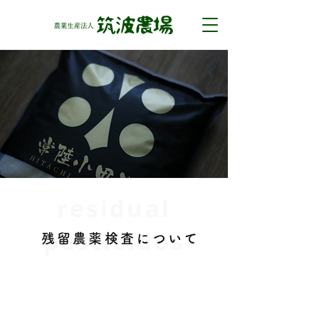
residual
pesticides
残留農薬検査について