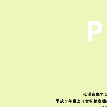
P
低温倉庫で
平成５年度より食味検定機