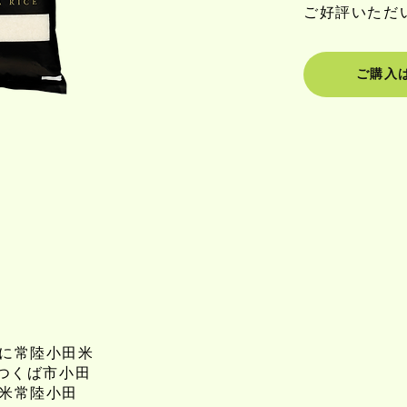
ご好評いただ
ご購入
に常陸小田米
％つくば市小田
米常陸小田